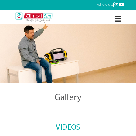
Skip
Follow us:
to
content
ClinicalSim
Gallery
VIDEOS